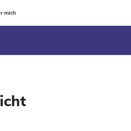
r mich
icht